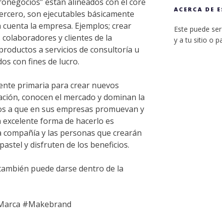
ronegocios” están alineados con el core
ACERCA DE E
Tercero, son ejecutables básicamente
ya cuenta la empresa. Ejemplos; crear
Este puede ser 
 colaboradores y clientes de la
y a tu sitio o p
productos a servicios de consultoría u
os con fines de lucro.
ente primaria para crear nuevos
ación, conocen el mercado y dominan la
amos a que en sus empresas promuevan y
a excelente forma de hacerlo es
a compañía y las personas que crearán
pastel y disfruten de los beneficios.
también puede darse dentro de la
Marca #Makebrand