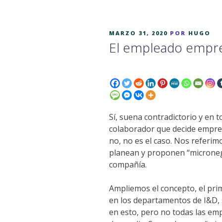
PUBLICADO
MARZO 31, 2020
POR
HUGO
EN
El empleado empr
Sí, suena contradictorio y en
colaborador que decide empre
no, no es el caso. Nos referim
planean y proponen “microneg
compañía.
Ampliemos el concepto, el pri
en los departamentos de I&D,
en esto, pero no todas las em