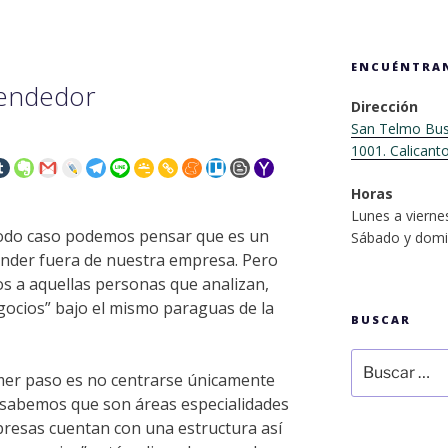
ENCUÉNTRA
endedor
Dirección
San Telmo Busi
1001. Calicant
Horas
Lunes a vierne
 todo caso podemos pensar que es un
Sábado y domi
nder fuera de nuestra empresa.
Pero
os a aquellas personas que analizan,
ocios” bajo el mismo paraguas de la
BUSCAR
Buscar
mer paso es no centrarse únicamente
por:
 sabemos que son áreas especialidades
presas cuentan con una estructura así