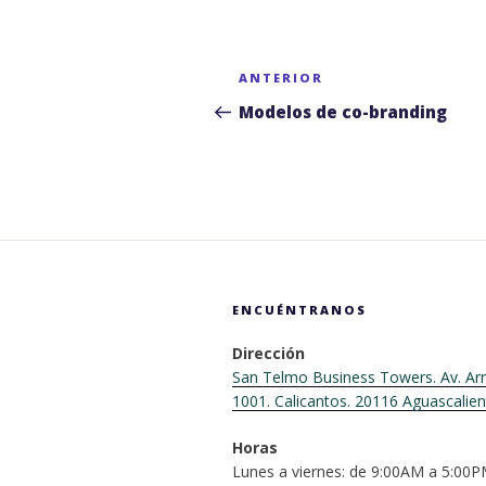
Navegación
Entrada
ANTERIOR
de
anterior:
Modelos de co-branding
entradas
ENCUÉNTRANOS
Dirección
San Telmo Business Towers. Av. Arr
1001. Calicantos. 20116 Aguascalie
Horas
Lunes a viernes: de 9:00AM a 5:00