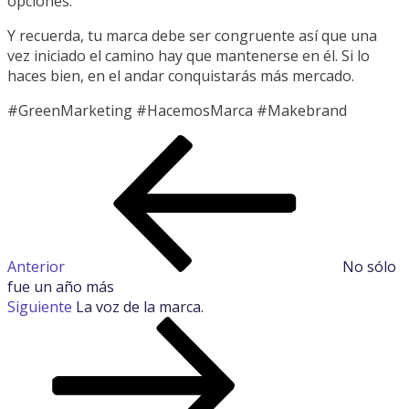
opciones.
Y recuerda, tu marca debe ser congruente así que una
vez iniciado el camino hay que mantenerse en él. Si lo
haces bien, en el andar conquistarás más mercado.
#GreenMarketing #HacemosMarca #Makebrand
Navegación
Entrada
anterior:
de
entradas
Anterior
No sólo
fue un año más
Siguiente
Siguiente
La voz de la marca.
entrada