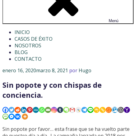
Menú
INICIO
CASOS DE ÉXITO
NOSOTROS
BLOG
CONTACTO
Publicado
enero 16, 2020
marzo 8, 2021
por
Hugo
en
Sin popote y con chispas de
conciencia.
Sin popote por favor… esta frase que se ha vuelto parte
de nuestro día a día.
La campaña lanzada en 2018 por